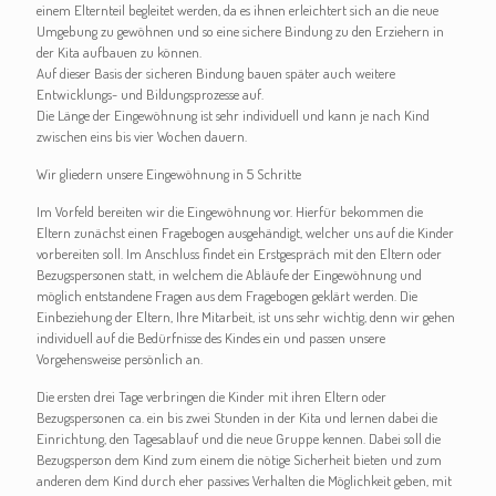
einem Elternteil begleitet werden, da es ihnen erleichtert sich an die neue
Umgebung zu gewöhnen und so eine sichere Bindung zu den Erziehern in
der Kita aufbauen zu können.
Auf dieser Basis der sicheren Bindung bauen später auch weitere
Entwicklungs- und Bildungsprozesse auf.
Die Länge der Eingewöhnung ist sehr individuell und kann je nach Kind
zwischen eins bis vier Wochen dauern.
Wir gliedern unsere Eingewöhnung in 5 Schritte
Im Vorfeld bereiten wir die Eingewöhnung vor. Hierfür bekommen die
Eltern zunächst einen Fragebogen ausgehändigt, welcher uns auf die Kinder
vorbereiten soll. Im Anschluss findet ein Erstgespräch mit den Eltern oder
Bezugspersonen statt, in welchem die Abläufe der Eingewöhnung und
möglich entstandene Fragen aus dem Fragebogen geklärt werden. Die
Einbeziehung der Eltern, Ihre Mitarbeit, ist uns sehr wichtig, denn wir gehen
individuell auf die Bedürfnisse des Kindes ein und passen unsere
Vorgehensweise persönlich an.
Die ersten drei Tage verbringen die Kinder mit ihren Eltern oder
Bezugspersonen ca. ein bis zwei Stunden in der Kita und lernen dabei die
Einrichtung, den Tagesablauf und die neue Gruppe kennen. Dabei soll die
Bezugsperson dem Kind zum einem die nötige Sicherheit bieten und zum
anderen dem Kind durch eher passives Verhalten die Möglichkeit geben, mit