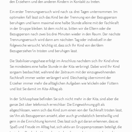
den Erziehern und den anderen Kindern in Kontakt zu treten.
Ein erster Trennungsversuch wird nach ca. drei Tagen unternommen. Im
optimalen Fall lässt sich das Kind bei der Trennung von der Bezugsperson
beruhigen und kann maximal eine halbe Stunde alleine mit der Fachkraft
in der Gruppe bleiben. Ist dem nicht so, bitten wir die Eltern oder die
Bezugsperson nach zwei bis drei Minuten wieder in den Raum. Der nächste
Trennungsversuch wird dann am nächsten Tag oder individuell in der
Folgewoche versucht. Wichtig ist, dass sich Ihr Kind von der/dem
Bezugserzieher/in trösten und beruhigen lässt.
Die Stabilisierungsphase erfolgt im Anschluss nachdem sich Ihr Kind ohne
Sie mindestens eine halbe Stunde in der Kita verbringt. Dabei wird Ihr Kind
sorgsam beobachtet, während der Zeitraum mit der einzugewöhnenden
Fachkraft immer weiter verlängert wird. Gleichzeitig übernimmt der
Erzieher immer mehr die alltäglichen Aufgaben wie Wickeln oder Füttern
und löst Sie damit im Kita-Alltag ab.
In der Schlussphase befinden Sie sich nicht mehr in der Kita, sind aber die
ganze Zeit über telefonisch erreichbar. Die Eingewöhnung gilt als
abgeschlossen, wenn sich das Kind zum einen von der Fachkraft trösten lässt,
sie/ihn als Bezugsperson ansieht, aber auch grundsätzlich bereitwillig und
gern in die Einrichtung kommt. Dies lässt sich gut daran erkennen, dass es
Spaß und Freude im Alltag hat, sich aktiv an Gruppenprozessen beteiligt, die